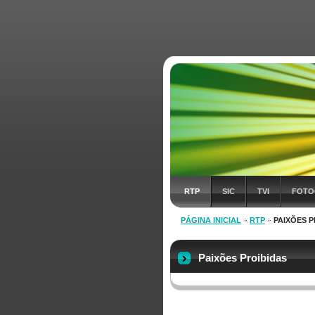
RTP
SIC
TVI
FOTO
PÁGINA INICIAL
RTP
PAIXÕES P
Paixões Proibidas