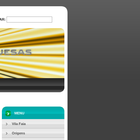
AR:
PROCURAR
MENU
Vila Faia
Origens