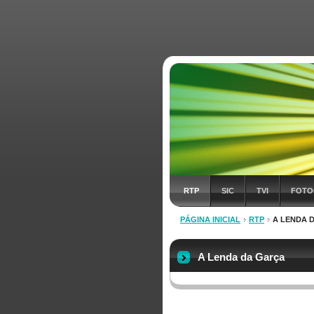
RTP
SIC
TVI
FOTO
PÁGINA INICIAL
RTP
A LENDA 
A Lenda da Garça