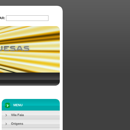
AR:
PROCURAR
MENU
Vila Faia
Origens